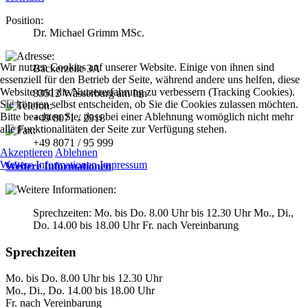
Position:
Dr. Michael Grimm MSc.
Wir nutzen Cookies auf unserer Website. Einige von ihnen sind
Bäckerzeile 3A
essenziell für den Betrieb der Seite, während andere uns helfen, diese
Website und die Nutzererfahrung zu verbessern (Tracking Cookies).
83512 Wasserburg am Inn
Sie können selbst entscheiden, ob Sie die Cookies zulassen möchten.
Bitte beachten Sie, dass bei einer Ablehnung womöglich nicht mehr
+49 8071 / 2918
alle Funktionalitäten der Seite zur Verfügung stehen.
+49 8071 / 95 999
Akzeptieren
Ablehnen
Weitere Informationen
Impressum
Weitere Informationen
Sprechzeiten: Mo. bis Do. 8.00 Uhr bis 12.30 Uhr Mo., Di.,
Do. 14.00 bis 18.00 Uhr Fr. nach Vereinbarung
Sprechzeiten
Mo. bis Do. 8.00 Uhr bis 12.30 Uhr
Mo., Di., Do. 14.00 bis 18.00 Uhr
Fr. nach Vereinbarung