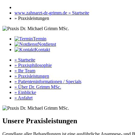
www.zahnarzt-dr-grimm.de » Startseite
» Praxisleistungen
Termin
Notdienst
Kontakt
» Startseite
» Praxisphilosophie
» Ihr Team
» Praxisleistungen
» Patienteninformationen / Specials
» Über Dr. Grimm MSc.
» Einblicke
» Anfahrt
Unsere Praxisleistungen
Grundlage aller Behandlungen ist eine ausführliche Anamnese- und