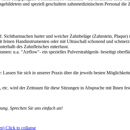
ebildetem und speziell geschultem zahnmedizinischem Personal die Zä
. Sichtbarmachen harter und weicher Zahnbeläge (Zahnstein, Plaque)
 feinen Handinstrumenten oder mit Ultraschall schonend und schmerzfre
terhalb des Zahnfleisches miterfasst.
: u.a. "Airflow"- ein spezielles Pulverstrahlgerät- beseitigt oberfläc
assen Sie sich in unserer Praxis über die jeweils besten Möglichkeiten
 etc. wird der Zeitraum für diese Sitzungen in Absprache mit Ihnen festg
gung. Sprechen Sie uns einfach an!
en)
Click to collapse