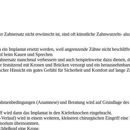
ahnersatz nicht erwünscht ist, sind oft künstliche Zahnwurzeln- also 
 ein Implantat ersetzt werden, weil angrenzende Zähne nicht beschlif
efühl beim Kauen und Sprechen
nersatz manchmal verbessern und auch beispielsweise dazu dienen, den
er festsitzend mit Kronen und Brücken versorgt und ein herausnehmba
scher Hinsicht ein gutes Gefühl für Sicherheit und Komfort auf lange Z
 Rahmenbedingungen (Anamnese) und Beratung wird auf Grundlage des
ff wird dann das Implantat in den Kieferknochen eingebracht.
Verlauf) wird in einem weiteren, kleineren chirurgischen Eingriff ei
ovisorium übernommen.
chließend eine Krone.