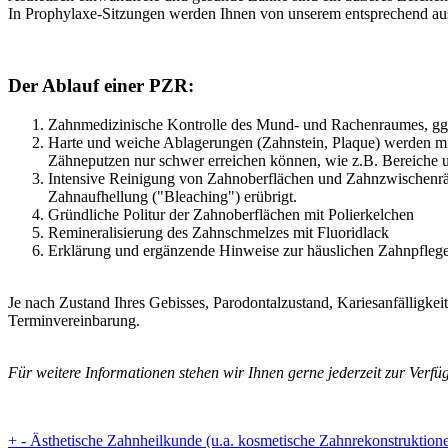
In Prophylaxe-Sitzungen werden Ihnen von unserem entsprechend ausg
Der Ablauf einer PZR:
Zahnmedizinische Kontrolle des Mund- und Rachenraumes, ggf
Harte und weiche Ablagerungen (Zahnstein, Plaque) werden mit
Zähneputzen nur schwer erreichen können, wie z.B. Bereiche un
Intensive Reinigung von Zahnoberflächen und Zahnzwischenräumen
Zahnaufhellung ("Bleaching") erübrigt.
Gründliche Politur der Zahnoberflächen mit Polierkelchen
Remineralisierung des Zahnschmelzes mit Fluoridlack
Erklärung und ergänzende Hinweise zur häuslichen Zahnpflege: L
Je nach Zustand Ihres Gebisses, Parodontalzustand, Kariesanfälligkeit,
Terminvereinbarung.
Für weitere Informationen stehen wir Ihnen gerne jederzeit zur Verfü
+
-
Ästhetische Zahnheilkunde (u.a. kosmetische Zahnrekonstruktion