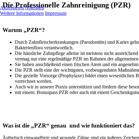
Die Professionelle Zahnreinigung (PZR)
Akzeptieren
Ablehnen
Weitere Informationen
Impressum
Warum „PZR“?
Durch Zahnfleischerkrankungen (Parodontitis) und Karies gehen
Bakterienflora verantwortlich.
Die häusliche Zahnpflege alleine ist meistens nicht ausreichen
vermag nur eine regelmäßige PZR im Rahmen der allgemeinen P
Sie haben anschließend einen frischen Atem und ein angeneh
Die PZR stellt eine der wichtigsten, vorbeugendsten Maßnahme
Die gezielte Vorsorge (Prophylaxe) bildet einen wesentlichen 
verrechnet werden.
Auch wir in unserer Praxis unterstützen und fördern diese be
mit einem: Bonuspass PZR oder auch mit einem Geschenkgutsc
Was ist die „PZR“ genau und wie funktioniert das?
Ästhetisch einwandfreie und gesunde Zähne sind ein äußeres Zeichen