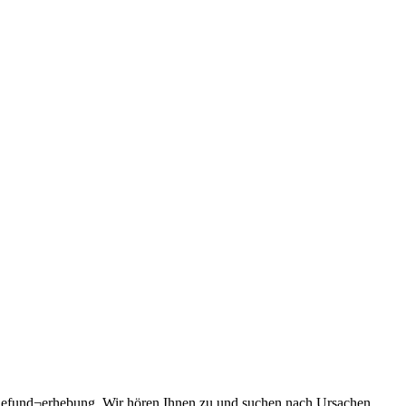
 Befund¬erhebung. Wir hören Ihnen zu und suchen nach Ursachen.