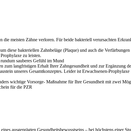
 die meisten Zähne verloren. Für beide bakteriell verursachten Erkran
d um diese bakteriellen Zahnbeläge (Plaque) und auch die Verfärbungen 
rophylaxe zu leisten.
m rundum sauberes Gefühl im Mund
n zum langfristigen Erhalt Ihrer Zahngesundheit und zur Ergänzung de
Baustein unseres Gesamtkonzeptes. Leider ist Erwachsenen-Prophylaxe f
sonders wichtige Vorsorge- Maßnahme für Ihre Gesundheit mit zwei Mög
hein für die PZR
 eines ausgeprägten Gesundheitsbewusstseins – bei höchstens einer St